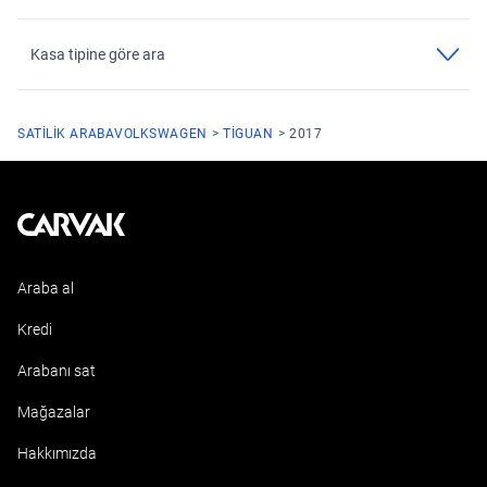
Kasa tipine göre ara
SATILIK ARABA
VOLKSWAGEN
TIGUAN
2017
Kavak
Araba al
Kredi
Arabanı sat
Mağazalar
Hakkımızda