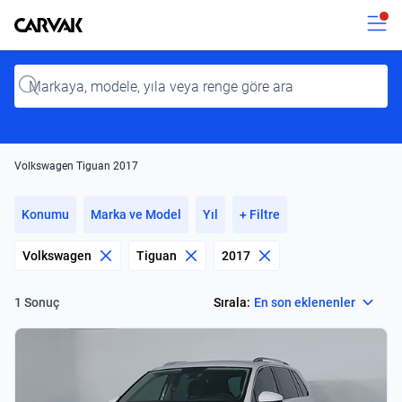
Kavak
Kavak
Input
Volkswagen Tiguan 2017
Konumu
Marka ve Model
Yıl
+ Filtre
Volkswagen
Tiguan
2017
Select
Sırala:
En son eklenenler
1 Sonuç