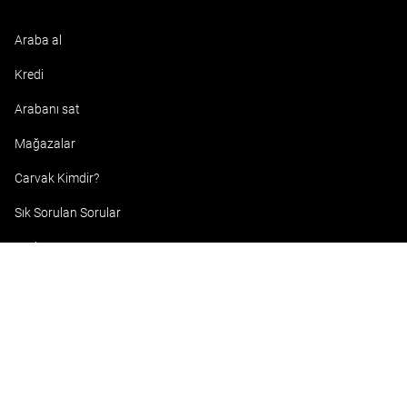
Araba al
Kredi
Arabanı sat
Mağazalar
Carvak Kimdir?
Sık Sorulan Sorular
Kariyer
İletişim
Facebook
Instagram
Youtube
Twitter