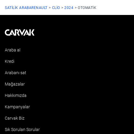
SATILIK ARABA
RENAULT
CLIO
2024
OTOMATIK
Kavak
Araba al
Kredi
Arabanı sat
Mağazalar
Hakkımızda
Kampanyalar
Carvak Biz
Sık Sorulan Sorular