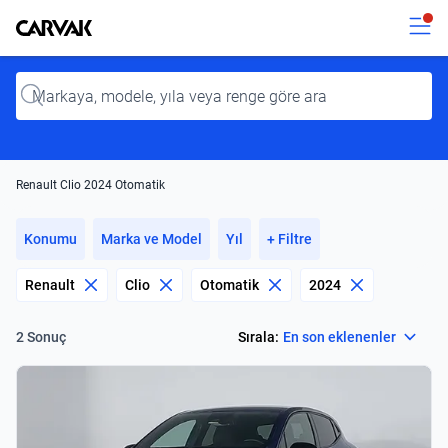
Kavak
Kavak
Input
Renault Clio 2024 Otomatik
Konumu
Marka ve Model
Yıl
+ Filtre
Renault
Clio
Otomatik
2024
Select
Sırala:
En son eklenenler
2 Sonuç