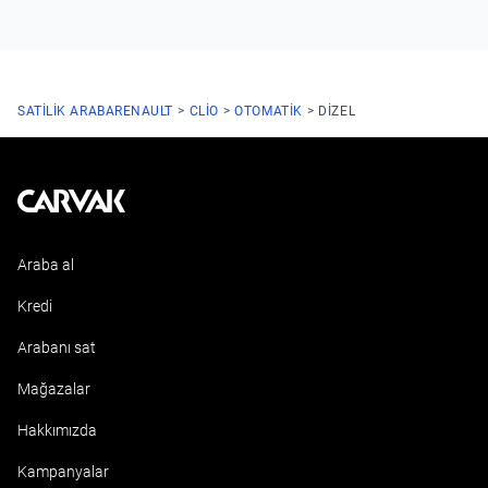
SATILIK ARABA
RENAULT
CLIO
OTOMATIK
DIZEL
Kavak
Araba al
Kredi
Arabanı sat
Mağazalar
Hakkımızda
Kampanyalar