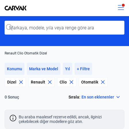
Kavak
Kavak
Input
Renault Clio Otomatik Dizel
Konumu
Marka ve Model
Yıl
+ Filtre
Dizel
Renault
Clio
Otomatik
Select
Sırala:
En son eklenenler
0 Sonuç
Bu araba maalesef rezerve edildi, ancak, ilginizi
çekebilecek diğer modellere göz atın.