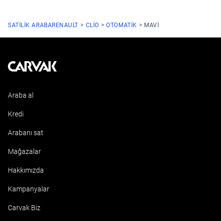
SATILIK ARABA
RENAULT
CLIO
OTOMATIK
MAVI
Kavak
Araba al
Kredi
Arabanı sat
Mağazalar
Hakkımızda
Kampanyalar
Carvak Biz