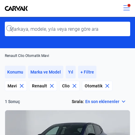
Kavak
Kavak
Input
Renault Clio Otomatik Mavi
Konumu
Marka ve Model
Yıl
+ Filtre
Mavi
Renault
Clio
Otomatik
Select
Sırala:
En son eklenenler
1 Sonuç